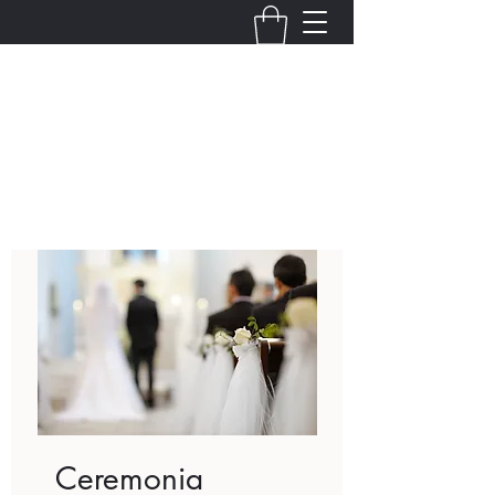
Fernanda Mondragon
Wedding & Event Planner
info@fernandamondragon.com
Ceremonia