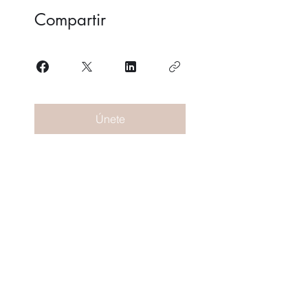
Compartir
Únete
Fernanda Mondragon Wedding
& Event Planner