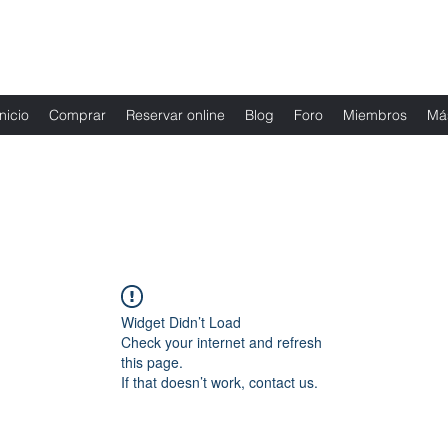
Fernanda Mondragon Wedding & Event Plann
Inicio
Comprar
Reservar online
Blog
Foro
Miembros
Má
Widget Didn’t Load
Check your internet and refresh
this page.
If that doesn’t work, contact us.