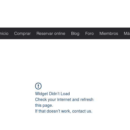
Fernanda Mondragon Wedding & Event Plann
Inicio
Comprar
Reservar online
Blog
Foro
Miembros
Má
Widget Didn’t Load
Check your internet and refresh
this page.
If that doesn’t work, contact us.