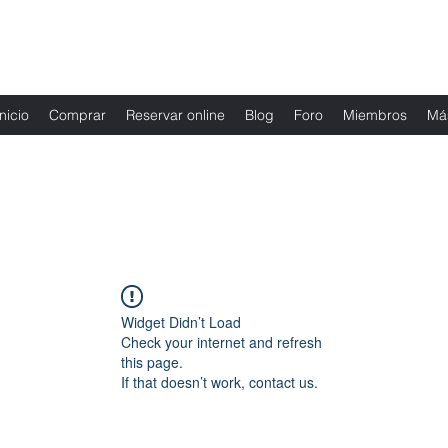
Fernanda Mondragon Wedding & Event Plann
Inicio
Comprar
Reservar online
Blog
Foro
Miembros
Má
Widget Didn’t Load
Check your internet and refresh
this page.
If that doesn’t work, contact us.