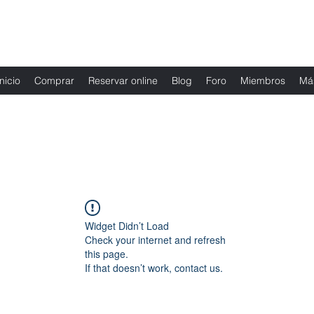
Fernanda Mondragon Wedding & Event Plann
Inicio
Comprar
Reservar online
Blog
Foro
Miembros
Má
Widget Didn’t Load
Check your internet and refresh
this page.
If that doesn’t work, contact us.