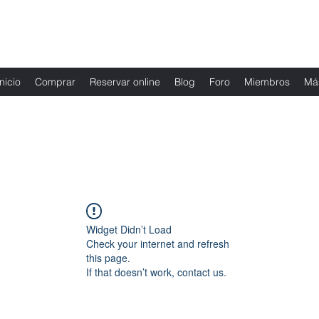
Fernanda Mondragon Wedding & Event Plann
Inicio
Comprar
Reservar online
Blog
Foro
Miembros
Má
Widget Didn’t Load
Check your internet and refresh
this page.
If that doesn’t work, contact us.