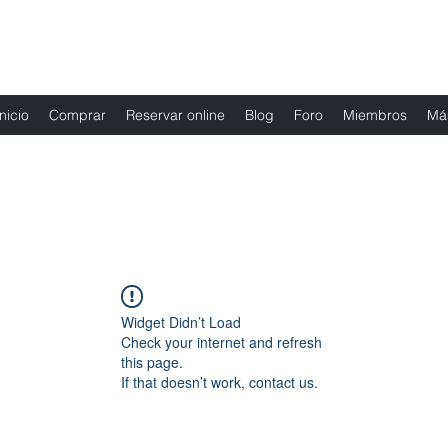
Fernanda Mondragon Wedding & Event Plann
Inicio
Comprar
Reservar online
Blog
Foro
Miembros
Má
Widget Didn’t Load
Check your internet and refresh
this page.
If that doesn’t work, contact us.