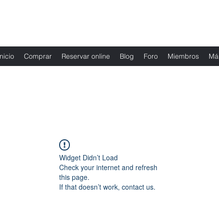
Fernanda Mondragon Wedding & Event Plann
Inicio
Comprar
Reservar online
Blog
Foro
Miembros
Má
Widget Didn’t Load
Check your internet and refresh
this page.
If that doesn’t work, contact us.