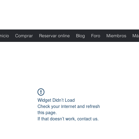
Fernanda Mondragon Wedding & Event Plann
Inicio
Comprar
Reservar online
Blog
Foro
Miembros
Má
Widget Didn’t Load
Check your internet and refresh
this page.
If that doesn’t work, contact us.