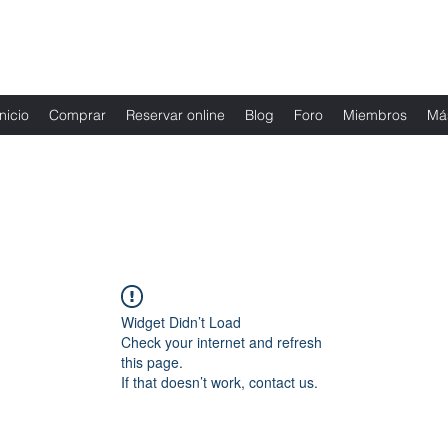
Fernanda Mondragon Wedding & Event Plann
Inicio
Comprar
Reservar online
Blog
Foro
Miembros
Má
Widget Didn’t Load
Check your internet and refresh
this page.
If that doesn’t work, contact us.