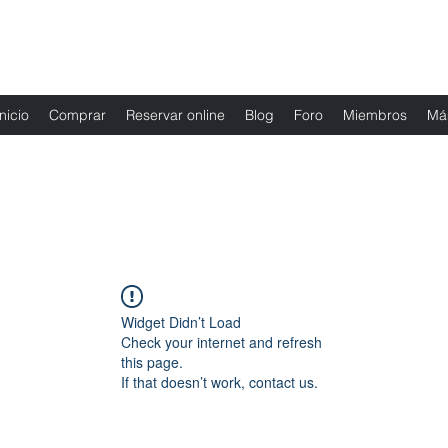
Fernanda Mondragon Wedding & Event Plann
Inicio
Comprar
Reservar online
Blog
Foro
Miembros
Má
Widget Didn’t Load
Check your internet and refresh
this page.
If that doesn’t work, contact us.