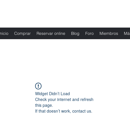
Fernanda Mondragon Wedding & Event Plann
Inicio
Comprar
Reservar online
Blog
Foro
Miembros
Má
Widget Didn’t Load
Check your internet and refresh
this page.
If that doesn’t work, contact us.