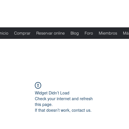
Fernanda Mondragon Wedding & Event Plann
Inicio
Comprar
Reservar online
Blog
Foro
Miembros
Má
Widget Didn’t Load
Check your internet and refresh
this page.
If that doesn’t work, contact us.