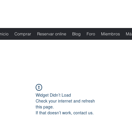
Fernanda Mondragon Wedding & Event Plann
Inicio
Comprar
Reservar online
Blog
Foro
Miembros
Má
Widget Didn’t Load
Check your internet and refresh
this page.
If that doesn’t work, contact us.