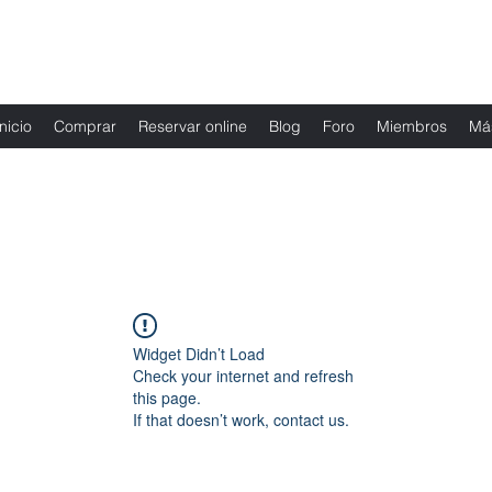
Fernanda Mondragon Wedding & Event Plann
Inicio
Comprar
Reservar online
Blog
Foro
Miembros
Má
Widget Didn’t Load
Check your internet and refresh
this page.
If that doesn’t work, contact us.