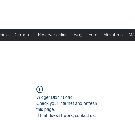
Fernanda Mondragon Wedding & Event Plann
Inicio
Comprar
Reservar online
Blog
Foro
Miembros
Má
Widget Didn’t Load
Check your internet and refresh
this page.
If that doesn’t work, contact us.