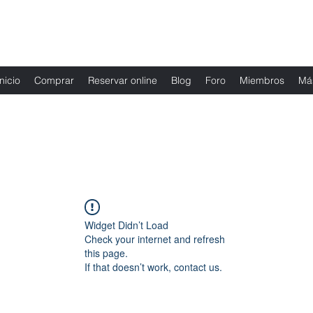
Fernanda Mondragon Wedding & Event Plann
Inicio
Comprar
Reservar online
Blog
Foro
Miembros
Má
Widget Didn’t Load
Check your internet and refresh
this page.
If that doesn’t work, contact us.