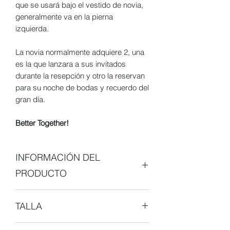
que se usará bajo el vestido de novia,
generalmente va en la pierna
izquierda.
La novia normalmente adquiere 2, una
es la que lanzara a sus invitados
durante la resepción y otro la reservan
para su noche de bodas y recuerdo del
gran día.
Better Together!
INFORMACIÓN DEL
PRODUCTO
La pieza que vas adquirir lleva consigo
TALLA
el
amor y dedicación
de todo un equipo
de trabajo con el objetivo de hacerte
UNI-TALLA
lucir hermosa y ayudarte a disfrutar de