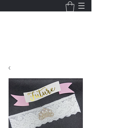
Fernanda Mondragon
Wedding & Event Planner
info@fernandamondragon.com