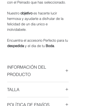
con el Peinado que has seleccionado.
Nuestro
objetivo
es hacerte lucir
hermosa y ayudarte a disfrutar de la
felicidad de un dia unico e
inolvidabele.
Encuentra el accesorio Perfecto para tu
despedida
y el dia de tu
Boda
.
INFORMACIÓN DEL
PRODUCTO
La pieza que vas adquirir lleva consigo
TALLA
el
amor y dedicación
de todo un equipo
de trabajo con el objetivo de hacerte
UNI-TALLA
lucir hermosa y ayudarte a disfrutar de
POLÍTICA DE ENVÍOS
un dia unico e inolvidable.