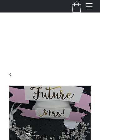
Fernanda Mondragon
Wedding & Event Planner
info@fernandamondragon.com