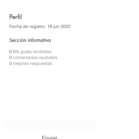
Perfil
Fecha de registro: 18 jun 2022
Sección informativa
0
Me gusta recibidos
0
comentarios recibidos
0
mejores respuestas
Fernanda Mondragon Wedding
& Event Planner
Formulario de suscripción
Enviar